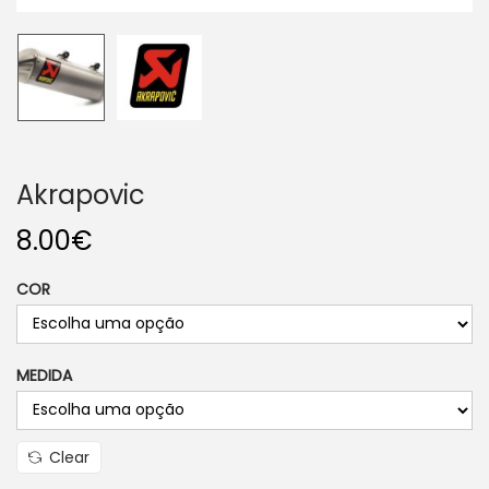
o
n
Akrapovic
8.00
€
COR
MEDIDA
Clear