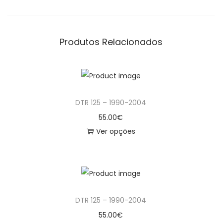
d
e
d
Produtos Relacionados
e
D
T
R
DTR 125 – 1990-2004
1
55.00
€
2
Ver opções
5
T
-
h
1
i
9
s
9
DTR 125 – 1990-2004
p
0
r
55.00
€
-