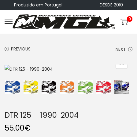
Produzido em Portugal
DESDE 2010
0
S
S
k
k
i
i
PREVIOUS
NEXT
p
p
t
t
o
o
n
c
a
o
v
n
i
t
g
e
DTR 125 – 1990-2004
a
n
55.00
€
t
t
i