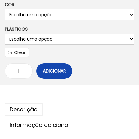
COR
o
n
PLÁSTICOS
Clear
ADICIONAR
Q
u
a
n
Descrição
t
i
Informação adicional
d
a