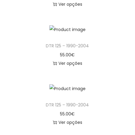
o
Ver opções
2
d
T
0
u
h
0
c
i
4
t
s
DTR 125 – 1990-2004
h
p
a
r
55.00
€
s
o
Ver opções
m
d
T
u
u
h
l
c
i
t
t
s
DTR 125 – 1990-2004
i
h
p
p
a
r
55.00
€
l
s
o
Ver opções
e
m
d
T