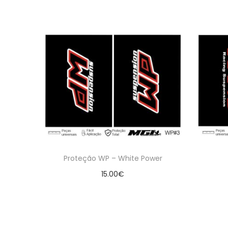
Proteção WP – White Power
15.00
€
Adicionar