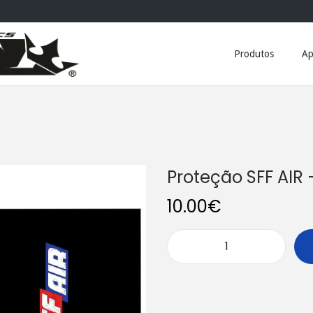
Produtos
Ap
Proteção SFF AIR
10.00
€
Q
u
a