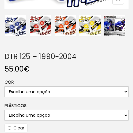
o
n
DTR 125 – 1990-2004
55.00
€
COR
PLÁSTICOS
Clear