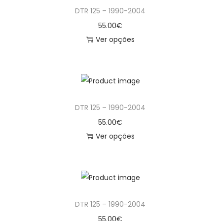
DTR 125 – 1990-2004
1
55.00
€
2
Ver opções
5
T
-
h
1
i
9
s
9
DTR 125 – 1990-2004
p
0
r
55.00
€
-
o
Ver opções
2
d
T
0
u
h
0
c
i
4
t
s
DTR 125 – 1990-2004
h
p
a
r
55.00
€