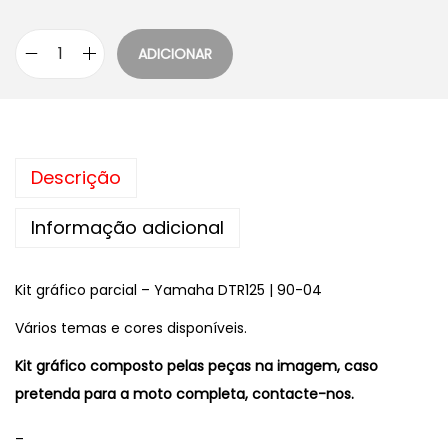
ADICIONAR
Q
u
a
n
Descrição
t
i
Informação adicional
d
a
Kit gráfico parcial – Yamaha DTR125 | 90-04
d
e
Vários temas e cores disponíveis.
d
Kit gráfico composto pelas peças na imagem, caso
e
pretenda para a moto completa, contacte-nos.
D
T
_