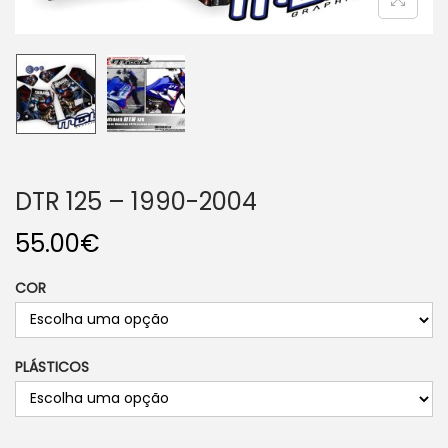
o
n
DTR 125 – 1990-2004
55.00
€
COR
PLÁSTICOS