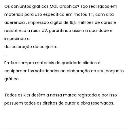
R
Os conjuntos gráficos MGL Graphics® são realizados em
1
materiais para uso específico em motos TT, com alta
2
aderência , impressão digital de 16,5 milhões de cores e
5
resistência a raios UV, garantindo assim a qualidade e
-
impedindo a
1
descoloração do conjunto.
9
.
9
Prefira sempre materiais de qualidade aliados a
0
equipamentos sofisticados na elaboração do seu conjunto
-
gráfico.
2
.
0
Todos os kits detêm a nossa marca registada e por isso
0
possuem todos os direitos de autor e obra reservados.
4