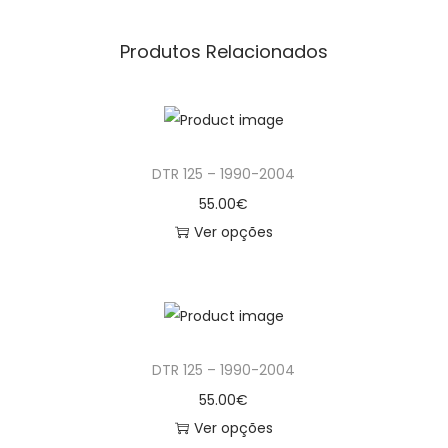
Produtos Relacionados
DTR 125 – 1990-2004
55.00
€
Ver opções
T
h
i
s
DTR 125 – 1990-2004
p
r
55.00
€
o
Ver opções